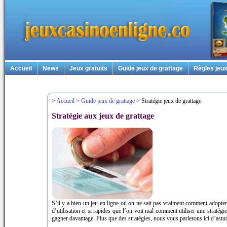
Accueil
News
Jeux gratuits
Guide jeux de grattage
Règles jeux
>
Accueil
>
Guide jeux de grattage
>
Stratégie jeux de grattage
Stratégie aux jeux de grattage
S’il y a bien un jeu en ligne où on ne sait pas vraiment comment adopte
d’utilisation et si rapides que l’on voit mal comment utiliser une stratég
gagner davantage. Plus que des stratégies, nous vous parlerons ici d’astuc