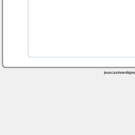
jeuxcasinoenlign