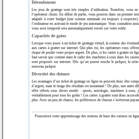
Déroulement
Les jeux de grattage sont très simples d’utilisation. Toutefois, vous ne
l’opérateur choisi. En début de partie, vous pourrez dans un premier tem
adaptée à votre budget (une somme minimale est toujours à respecter). 
l’ordinateur en activant le mode de jeu automatique. Vous connaîtrez ins
vous avez remporté sera automatiquement versée sur votre solde.
Capacités de gains
Lorsque vous jouez à un ticket de grattage virtuel, la somme des éventue
aux cartes à gratter sur internet. Qui plus est, les opérateurs vous off
risque de perdre votre propre argent. De plus, si les cartes à gratter en
faut savoir que comme dans le cadre des machines à sous dans les casinos e
sont proposés sur internet. Dès qu’un joueur touche le jackpot, la séri
nouveau jackpot.
Diversité des thèmes
Les avantages d’un ticket de grattage en ligne ne peuvent donc être co
d’argent, mais le tirage des résultats est instantané ! De plus, une autre d
effet offerts sous divers motifs : sports, astrologie, machines à sous,
véritablement pour tous les goûts ! Les cartes à gratter sont donc accessibl
plus. Avec un peu de chance, les préférences de chacun s’avéreront payan
Poursuivez votre apprentissage des notions de base des casinos en ligne