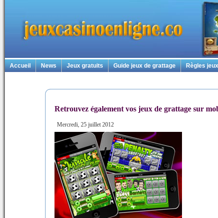
Accueil
News
Jeux gratuits
Guide jeux de grattage
Règles jeux
Retrouvez également vos jeux de grattage sur mob
Mercredi, 25 juillet 2012