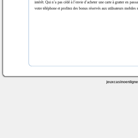
intérêt. Qui n’a pas cédé à l’envie d’acheter une carte à gratter en pa
votre téléphone et profitez des bonus réservés aux utilisateurs mobiles s
jeuxcasinoenlign