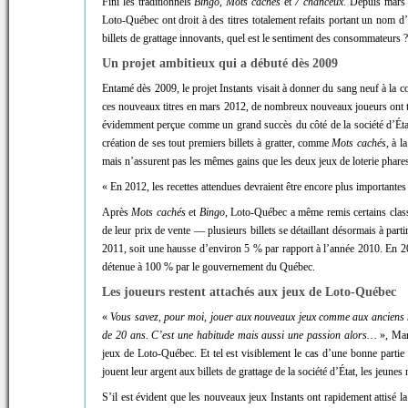
Fini les traditionnels
Bingo
,
Mots cachés
et
7 chanceux
. Depuis mars 
Loto‑Québec ont droit à des titres totalement refaits portant un nom d’
billets de grattage innovants, quel est le sentiment des consommateurs ?
Un projet ambitieux qui a débuté dès 2009
Entamé dès 2009, le projet Instants visait à donner du sang neuf à la c
ces nouveaux titres en mars 2012, de nombreux nouveaux joueurs ont ten
évidemment perçue comme un grand succès du côté de la société d’État
création de ses tout premiers billets à gratter, comme
Mots cachés
, à l
mais n’assurent pas les mêmes gains que les deux jeux de loterie pha
« En 2012, les recettes attendues devraient être encore plus importantes 
Après
Mots cachés
et
Bingo
, Loto‑Québec a même remis certains classi
de leur prix de vente — plusieurs billets se détaillant désormais à parti
2011, soit une hausse d’environ 5 % par rapport à l’année 2010. En 2012
détenue à 100 % par le gouvernement du Québec.
Les joueurs restent attachés aux jeux de Loto‑Québec
«
Vous savez, pour moi, jouer aux nouveaux jeux comme aux anciens n
de 20 ans. C’est une habitude mais aussi une passion alors…
», Marc
jeux de Loto‑Québec. Et tel est visiblement le cas d’une bonne parti
jouent leur argent aux billets de grattage de la société d’État, les jeunes
S’il est évident que les nouveaux jeux Instants ont rapidement attisé la