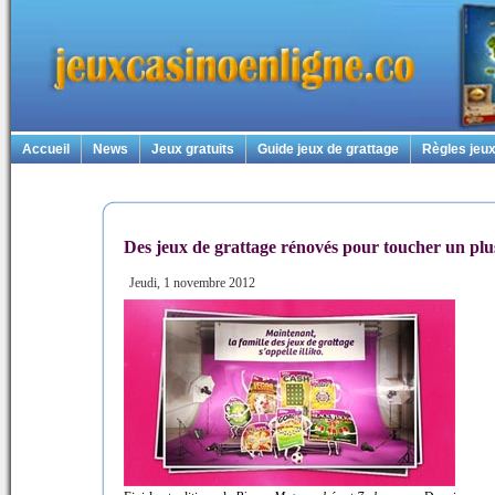
Accueil
News
Jeux gratuits
Guide jeux de grattage
Règles jeux
Des jeux de grattage rénovés pour toucher un plu
Jeudi, 1 novembre 2012